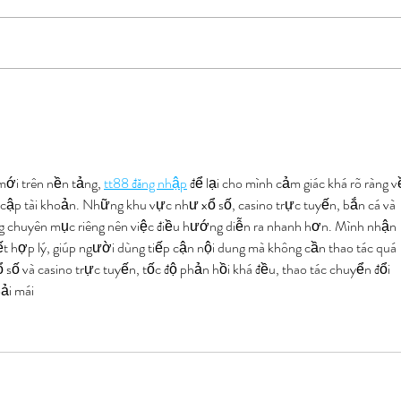
All Na
Colorado Farmer's Markets
mới trên nền tảng, 
tt88 đăng nhập
 để lại cho mình cảm giác khá rõ ràng v
y cập tài khoản. Những khu vực như xổ số, casino trực tuyến, bắn cá và 
chuyên mục riêng nên việc điều hướng diễn ra nhanh hơn. Mình nhận 
kết hợp lý, giúp người dùng tiếp cận nội dung mà không cần thao tác quá 
 số và casino trực tuyến, tốc độ phản hồi khá đều, thao tác chuyển đổi 
ải mái