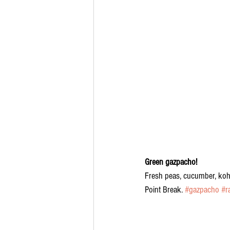
Green gazpacho!
Fresh peas, cucumber, kohl
Point Break. 
#gazpacho
#r