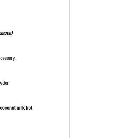
sauce) 
ecessary.
wder 
 coconut milk hot 