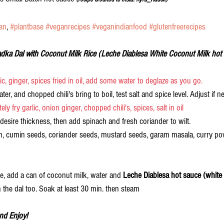
an
, 
#plantbase
#veganrecipes
#veganindianfood
#glutenfreerecipes
adka Dal with Coconut Milk Rice (Leche Diablesa White Coconut Milk hot 
lic, ginger, spices fried in oil, add some water to deglaze as you go. 
er, and chopped chili's bring to boil, test salt and spice level. Adjust if n
ely fry garlic, onion ginger, chopped chili's, spices, salt in oil 
o desire thickness, then add spinach and fresh coriander to wilt.
n, cumin seeds, coriander seeds, mustard seeds, garam masala, curry po
ce, add a can of coconut milk, water and 
Leche Diablesa hot sauce (white
 the dal too. Soak at least 30 min. then steam
nd Enjoy!