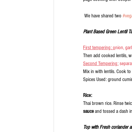
 We have shared two 
#veg
Plant Based Green Lentil T
First tempering: o
nion, gar
Then add cooked lentils, wat
Second Tempering:
 separat
​Mix in with lentils. Cook t
​Spices Used: ground cumi
Rice:
Thai brown rice. Rinse twi
sauce 
and tossed a dash in
Top with Fresh coriander a