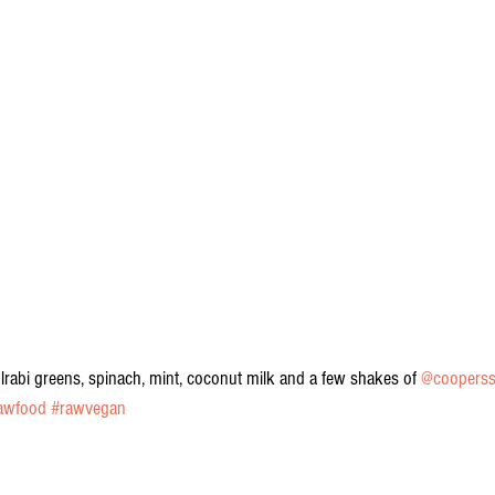
rabi greens, spinach, mint, coconut milk and a few shakes of 
@cooperss
awfood
#rawvegan