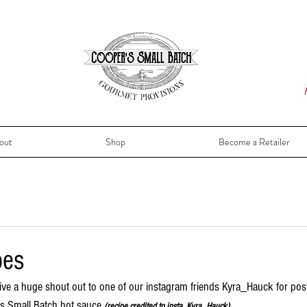
out
Shop
Become a Retailer
pes
ve a huge shout out to one of our instagram friends Kyra_Hauck for post
s Small Batch hot sauce 
(recipe credited to insta. Kyra_Hauck)