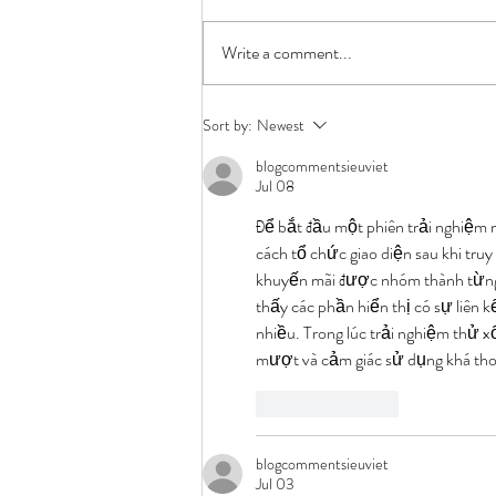
Write a comment...
Throwback Blog From The Elephant
Sort by:
Newest
Journal Aug. 2011
blogcommentsieuviet
Jul 08
Để bắt đầu một phiên trải nghiệm 
cách tổ chức giao diện sau khi tru
khuyến mãi được nhóm thành từng 
thấy các phần hiển thị có sự liên 
nhiều. Trong lúc trải nghiệm thử xổ
mượt và cảm giác sử dụng khá tho
Like
Reply
blogcommentsieuviet
Jul 03